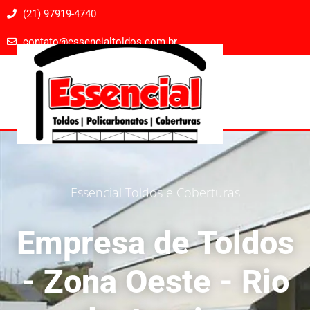
(21) 97919-4740
contato@essencialtoldos.com.br
Essencial Toldos e Coberturas
Empresa de Toldos
- Zona Oeste - Rio