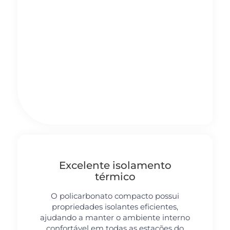
Proteção UV
Os painéis de policarbonato compacto
são projetados para filtrar os raios
ultravioleta prejudiciais. Isso significa
que eles ajudam a proteger você e seus
pertences contra os danos causados
pela exposição solar, como
desbotamento e envelhecimento
precoce.
Excelente isolamento
térmico
O policarbonato compacto possui
propriedades isolantes eficientes,
ajudando a manter o ambiente interno
confortável em todas as estações do