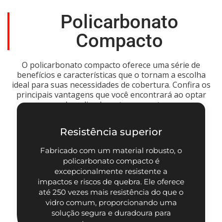
Policarbonato
Compacto
O policarbonato compacto oferece uma série de
benefícios e características que o tornam a escolha
ideal para suas necessidades de cobertura. Confira os
principais vantagens que você encontrará ao optar
pelo policarbonato compacto:
Resistência superior
Fabricado com um material robusto, o
policarbonato compacto é
excepcionalmente resistente a
impactos e riscos de quebra. Ele oferece
até 250 vezes mais resistência do que o
vidro comum, proporcionando uma
solução segura e duradoura para