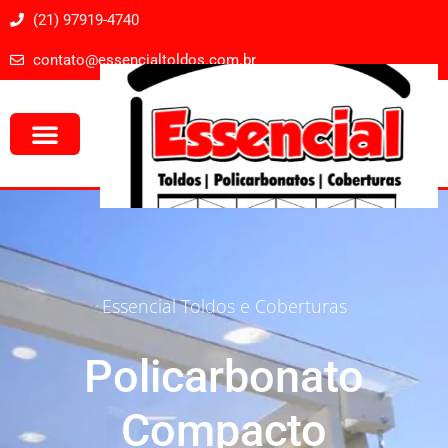
(21) 97919-4740
contato@essencialtoldos.com.br
Túnel em Lona
Essencial Toldos e Coberturas
Policarbonato
Compacto