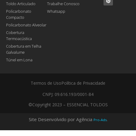
Toldo Articulado
Trabalhe Conosco
Policarbonato
Whatsapp
Compacto
Policarbonato Alveolar
Cobertura
Termoacústica
Cobertura em Telha
Galvalume
Túnel em Lona
Termos de Uso
Política de Privacidade
CNPJ: 09.616.193/0001-84
©Copyright 2023 – ESSENCIAL TOLDOS
Site Desenvolvido por Agência
.
Pro-Ads